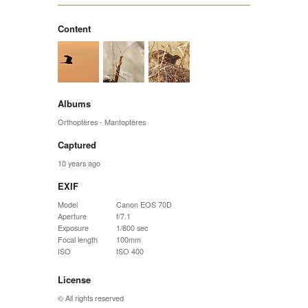
Content
Albums
Orthoptères - Mantoptères
Captured
10 years ago
EXIF
Model
Canon EOS 70D
Aperture
f/7.1
Exposure
1/800 sec
Focal length
100mm
ISO
ISO 400
License
© All rights reserved