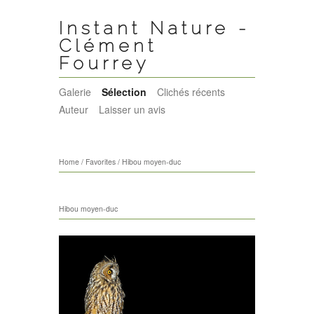
Instant Nature -
Clément
Fourrey
Galerie
Sélection
Clichés récents
Auteur
Laisser un avis
Home
/
Favorites
/
Hibou moyen-duc
Hibou moyen-duc