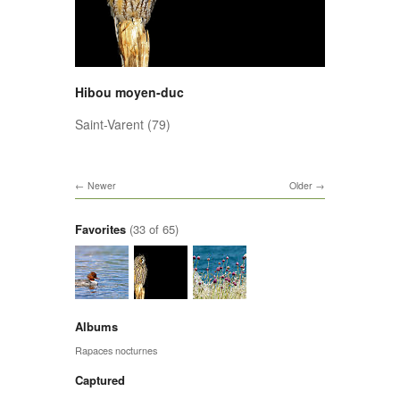
Hibou moyen-duc
Saint-Varent (79)
Newer
Older
Favorites
(33 of 65)
Albums
Rapaces nocturnes
Captured