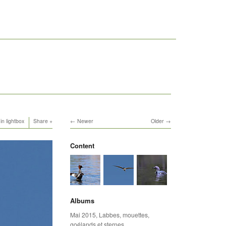
in lightbox
Share
Newer
Older
Content
Albums
Mai 2015
,
Labbes, mouettes,
goélands et sternes