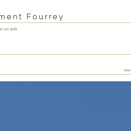
ément Fourrey
er un avis
View 