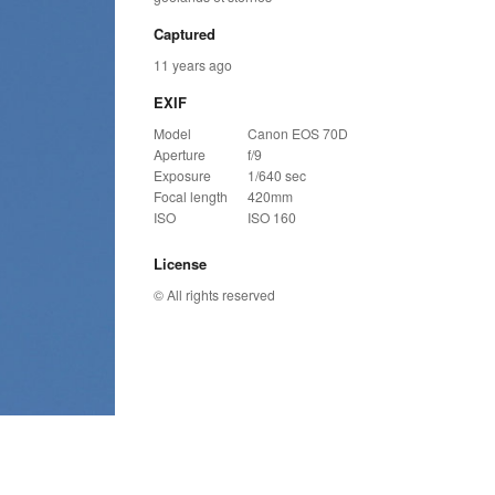
Captured
11 years ago
EXIF
Model
Canon EOS 70D
Aperture
f/9
Exposure
1/640 sec
Focal length
420mm
ISO
ISO 160
License
© All rights reserved