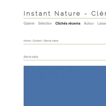
Instant Nature - Cl
Galerie
Sélection
Clichés récents
Auteur
Laiss
Home
/
Content
/
Sterne naine
Sterne naine