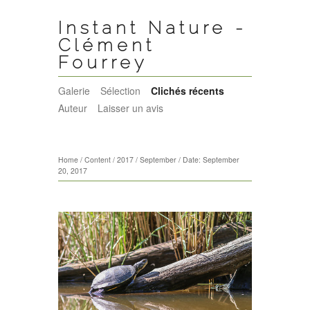
Instant Nature -
Clément
Fourrey
Galerie
Sélection
Clichés récents
Auteur
Laisser un avis
Home
/
Content
/
2017
/
September
/
Date: September
20, 2017