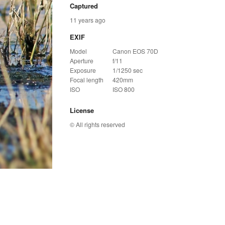
Captured
11 years ago
EXIF
Model
Canon EOS 70D
Aperture
f/11
Exposure
1/1250 sec
Focal length
420mm
ISO
ISO 800
License
© All rights reserved