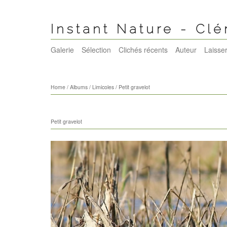
Instant Nature - Cl
Galerie
Sélection
Clichés récents
Auteur
Laisser
Home
/
Albums
/
Limicoles
/
Petit gravelot
Petit gravelot