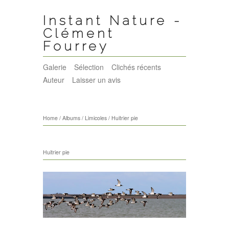
Instant Nature -
Clément
Fourrey
Galerie
Sélection
Clichés récents
Auteur
Laisser un avis
Home
/
Albums
/
Limicoles
/
Huitrier pie
Huitrier pie