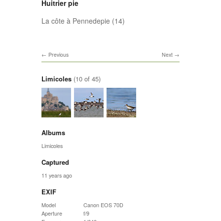
Huitrier pie
La côte à Pennedepie (14)
Previous
Next
Limicoles
(10 of 45)
Albums
Limicoles
Captured
11 years ago
EXIF
Model
Canon EOS 70D
Aperture
f/9