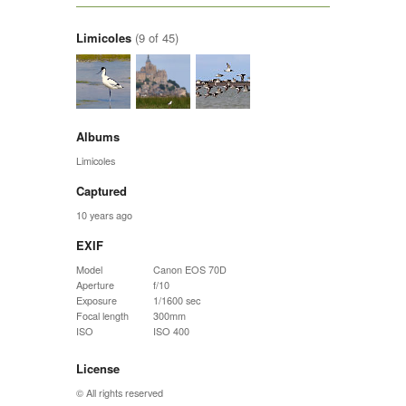
Limicoles
(9 of 45)
Albums
Limicoles
Captured
10 years ago
EXIF
Model
Canon EOS 70D
Aperture
f/10
Exposure
1/1600 sec
Focal length
300mm
ISO
ISO 400
License
© All rights reserved